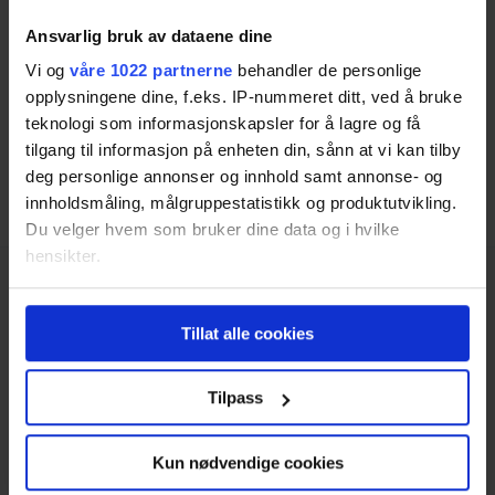
Fyll ut det korte skjemaet på siden for å få tilbud
Ansvarlig bruk av dataene dine
fra flere lokale meglere, slik at du enkelt kan finne
Vi og
våre 1022 partnerne
behandler de personlige
den rette megleren som får mest ut av boligsalget
opplysningene dine, f.eks. IP-nummeret ditt, ved å bruke
ditt på Fagernes.
teknologi som informasjonskapsler for å lagre og få
tilgang til informasjon på enheten din, sånn at vi kan tilby
deg personlige annonser og innhold samt annonse- og
Finn rett megler på Fagernes
innholdsmåling, målgruppestatistikk og produktutvikling.
Du velger hvem som bruker dine data og i hvilke
hensikter.
Hvis du gir oss lov, vil vi også gjerne:
Tillat alle cookies
Innhente informasjon om den geografiske
beliggenheten din, som kan være nøyaktig innenfor
flere meter
Tilpass
Tjenester
Identifisere enheten din ved å aktivt skanne den
for bestemte karakteristikker (fingeravtrykk)
Salg av bolig
Kun nødvendige cookies
Under
mer info
kan du lese om hvordan dine personlige
Utleiemegler