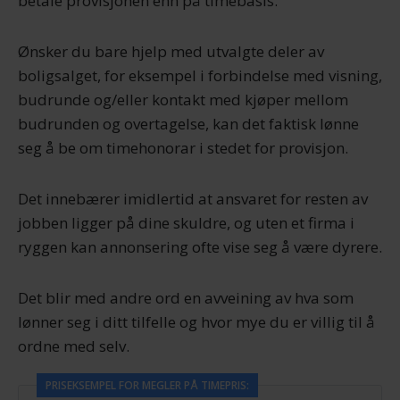
betale provisjonen enn på timebasis.
Ønsker du bare hjelp med utvalgte deler av
boligsalget, for eksempel i forbindelse med visning,
budrunde og/eller kontakt med kjøper mellom
budrunden og overtagelse, kan det faktisk lønne
seg å be om timehonorar i stedet for provisjon.
Det innebærer imidlertid at ansvaret for resten av
jobben ligger på dine skuldre, og uten et firma i
ryggen kan annonsering ofte vise seg å være dyrere.
Det blir med andre ord en avveining av hva som
lønner seg i ditt tilfelle og hvor mye du er villig til å
ordne med selv.
PRISEKSEMPEL FOR MEGLER PÅ TIMEPRIS: