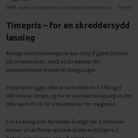
annonser et personlig preg, for å levere sosiale
DYRT.
Styling og fotografering av boligen kan tiltrekke ekstra mange til visning. Men det kommer i tillegg til provisjonen du betaler til megleren
mediefunksjoner og for å analysere trafikken vår. Vi deler
dessuten informasjon om hvordan du bruker nettstedet
vårt, med partnerne våre innen sosiale medier,
Timepris – for en skreddersydd
annonsering og analysearbeid, som kan kombinere den
løsning
med annen informasjon du har gjort tilgjengelig for dem,
eller som de har samlet inn gjennom din bruk av
Mange eiendomsmeglere kan tilby å gjøre jobben
tjenestene deres.
på timehonorar, altså at du betaler for
arbeidstimene knyttet til boligsalget.
Honoraret ligger ofte et sted mellom 1 500 og 3
000 kroner timen, og for et normalt boligsalg vil det
ofte være 30 til 50 arbeidstimer for megleren.
For en bolig som forventes å selge for 3 millioner
kroner vil de fleste oppleve at det er billigere å