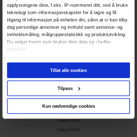
opplysningene dine, f.eks. IP-nummeret ditt, ved å bruke
Finn rett megler i Lørenskog
teknologi som informasjonskapsler for å lagre og få
tilgang til informasjon på enheten din, sånn at vi kan tilby
deg personlige annonser og innhold samt annonse- og
innholdsmåling, målgruppestatistikk og produktutvikling.
Du velger hvem som bruker dine data og i hvilke
hensikter.
Hvis du gir oss lov, vil vi også gjerne:
Tjenester
Tillat alle cookies
Innhente informasjon om den geografiske
beliggenheten din, som kan være nøyaktig innenfor
Salg av bolig
flere meter
Tilpass
Utleiemegler
Identifisere enheten din ved å aktivt skanne den
Salg av næringseiendom
for bestemte karakteristikker (fingeravtrykk)
Kun nødvendige cookies
Under
mer info
kan du lese om hvordan dine personlige
Salg av landbrukseiendom
data behandles og hvordan du kan velge hvordan de skal
Salg av tomt
brukes. Du kan hele tiden endre eller trekke tilbake ditt
Salg av hytte
samtykke fra erklæringen om informasjonskapsler.