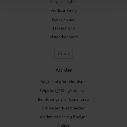
Salg av leilighet
Vi bruker informasjonskapsler for å gi innhold og
Verdivurdering
annonser et personlig preg, for å levere sosiale
Budkalkulator
mediefunksjoner og for å analysere trafikken vår. Vi deler
Taksering.no
dessuten informasjon om hvordan du bruker nettstedet
vårt, med partnerne våre innen sosiale medier,
Tilstandsrapport
annonsering og analysearbeid, som kan kombinere den
med annen informasjon du har gjort tilgjengelig for dem,
Vis alle
eller som de har samlet inn gjennom din bruk av
tjenestene deres.
Artikler
Solgte bolig for rekordsum
Selge bolig? Slik går du fram
Bør du selge eller kjøpe først?
Slik velger du rett megler
Når lønner det seg å selge?
Ordliste