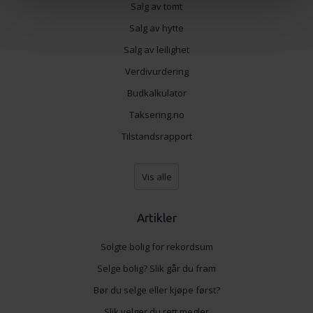
Salg av tomt
samtykke fra erklæringen om informasjonskapsler.
Salg av hytte
Vi bruker informasjonskapsler for å gi innhold og
Salg av leilighet
annonser et personlig preg, for å levere sosiale
Verdivurdering
mediefunksjoner og for å analysere trafikken vår. Vi deler
Budkalkulator
dessuten informasjon om hvordan du bruker nettstedet
vårt, med partnerne våre innen sosiale medier,
Taksering.no
annonsering og analysearbeid, som kan kombinere den
Tilstandsrapport
med annen informasjon du har gjort tilgjengelig for dem,
eller som de har samlet inn gjennom din bruk av
Vis alle
tjenestene deres.
Artikler
Solgte bolig for rekordsum
Selge bolig? Slik går du fram
Bør du selge eller kjøpe først?
Slik velger du rett megler