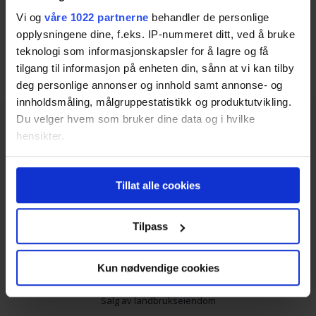
som passer best for deg.
Vi og
våre 1022 partnerne
behandler de personlige
opplysningene dine, f.eks. IP-nummeret ditt, ved å bruke
teknologi som informasjonskapsler for å lagre og få
Finn megler i Gjøvik
tilgang til informasjon på enheten din, sånn at vi kan tilby
deg personlige annonser og innhold samt annonse- og
innholdsmåling, målgruppestatistikk og produktutvikling.
Du velger hvem som bruker dine data og i hvilke
hensikter.
Hvis du gir oss lov, vil vi også gjerne:
Tillat alle cookies
Innhente informasjon om den geografiske
Tjenester
beliggenheten din, som kan være nøyaktig innenfor
flere meter
Tilpass
Salg av bolig
Identifisere enheten din ved å aktivt skanne den
Utleiemegler
for bestemte karakteristikker (fingeravtrykk)
Kun nødvendige cookies
Under
mer info
kan du lese om hvordan dine personlige
Salg av næringseiendom
data behandles og hvordan du kan velge hvordan de skal
Salg av landbrukseiendom
brukes. Du kan hele tiden endre eller trekke tilbake ditt