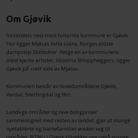
Om Gjøvik
Innlandets nest mest folkerike kommune er Gjøvik.
Her ligger Mjøsas hvite svane, Norges eldste
dampskip
Skibladner
. Ifølge en av kommunens
mest kjente artister, Vazelina Bilopphøggers, ligger
Gjøvik på «rett side av Mjøsa».
Kommunen består av hovedområdene Gjøvik,
Vardal, Snertingdal og Biri.
Landlige områder og lave boligpriser
sammenlignet med resten av landet, gjør at mange
nyetablerte og barnefamilier ønsker seg til
området. NTNU i Gjøvik tiltrekker seg også mange