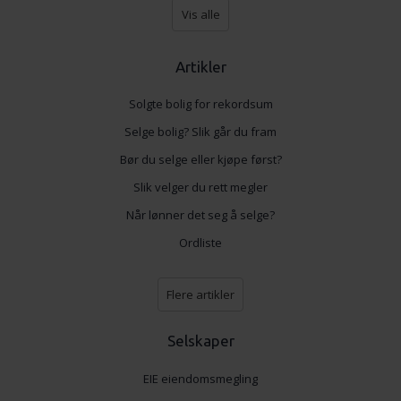
Vis alle
dessuten informasjon om hvordan du bruker nettstedet
vårt, med partnerne våre innen sosiale medier,
annonsering og analysearbeid, som kan kombinere den
Artikler
med annen informasjon du har gjort tilgjengelig for dem,
eller som de har samlet inn gjennom din bruk av
Solgte bolig for rekordsum
tjenestene deres.
Selge bolig? Slik går du fram
Bør du selge eller kjøpe først?
Slik velger du rett megler
Når lønner det seg å selge?
Ordliste
Flere artikler
Selskaper
EIE eiendomsmegling