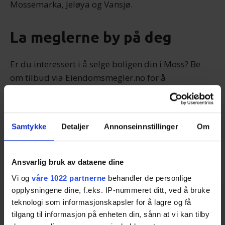
Mossemarka, Jeløya og Vansjø.
La meglerne by på deg
Er du interessert i å selge boligen din i Moss? Be
om tilbud via Eiendomsmegler.no for å
sammenligne flere lokale meglere. Slik sikrer du at
du benytter deg av det beste tilgjengelige tilbudet
for en verdivurdering eller et boligsalg.
Samtykke
Detaljer
Annonseinnstillinger
Om
Finn rett megler i Moss
Ansvarlig bruk av dataene dine
Vi og
våre 1022 partnerne
behandler de personlige
opplysningene dine, f.eks. IP-nummeret ditt, ved å bruke
teknologi som informasjonskapsler for å lagre og få
tilgang til informasjon på enheten din, sånn at vi kan tilby