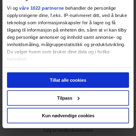
Du kan fritt velge om du ønsker å takke ja til ett av
tilbudene, og tjenesten er helt gratis å bruke.
Vi og
våre 1022 partnerne
behandler de personlige
opplysningene dine, f.eks. IP-nummeret ditt, ved å bruke
teknologi som informasjonskapsler for å lagre og få
Finn rett megler i Otta
tilgang til informasjon på enheten din, sånn at vi kan tilby
deg personlige annonser og innhold samt annonse- og
innholdsmåling, målgruppestatistikk og produktutvikling.
Du velger hvem som bruker dine data og i hvilke
hensikter.
Hvis du gir oss lov, vil vi også gjerne:
Tillat alle cookies
Innhente informasjon om den geografiske
Tjenester
beliggenheten din, som kan være nøyaktig innenfor
flere meter
Tilpass
Salg av bolig
Identifisere enheten din ved å aktivt skanne den
for bestemte karakteristikker (fingeravtrykk)
Utleiemegler
Kun nødvendige cookies
Under
mer info
kan du lese om hvordan dine personlige
Salg av næringseiendom
data behandles og hvordan du kan velge hvordan de skal
Salg av landbrukseiendom
brukes. Du kan hele tiden endre eller trekke tilbake ditt