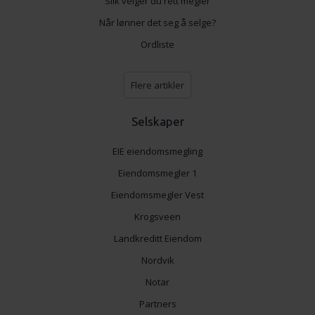
Slik velger du rett megler
Når lønner det seg å selge?
Ordliste
Flere artikler
Selskaper
EIE eiendomsmegling
Eiendomsmegler 1
Eiendomsmegler Vest
Krogsveen
Landkreditt Eiendom
Nordvik
Notar
Partners