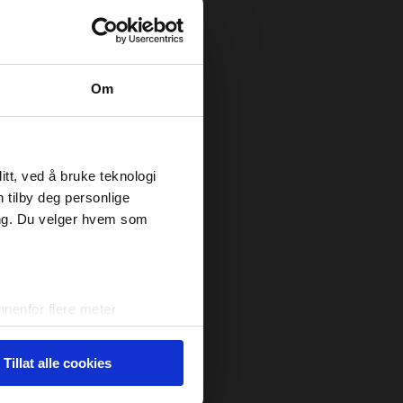
Om
tt, ved å bruke teknologi
n tilby deg personlige
ing. Du velger hvem som
nenfor flere meter
vtrykk)
elge hvordan de skal brukes.
Tillat alle cookies
sler.