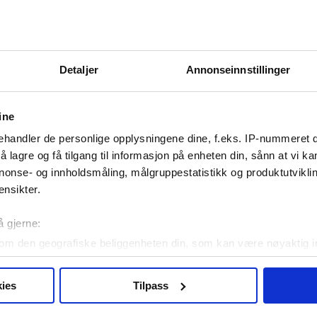
Detaljer
Annonseinnstillinger
ine
handler de personlige opplysningene dine, f.eks. IP-nummeret di
 lagre og få tilgang til informasjon på enheten din, sånn at vi ka
nonse- og innholdsmåling, målgruppestatistikk og produktutvikl
ensikter.
å gjerne:
om den geografiske beliggenheten din, som kan være nøyaktig in
in ved å aktivt skanne den for bestemte karakteristikker (fingera
om hvordan dine personlige data behandles og hvordan du kan v
ies
Tilpass
 trekke tilbake ditt samtykke fra erklæringen om informasjonskap