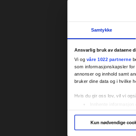
Samtykke
Ansvarlig bruk av dataene d
Vi og
våre 1022 partnerne
be
som informasjonskapsler for å
annonser og innhold samt an
bruker dine data og i hvilke h
Hvis du gir oss lov, vil vi ogs
Innhente informasjon 
Identifisere enheten d
Under
mer info
kan du lese 
Kun nødvendige cook
Du kan hele tiden endre eller