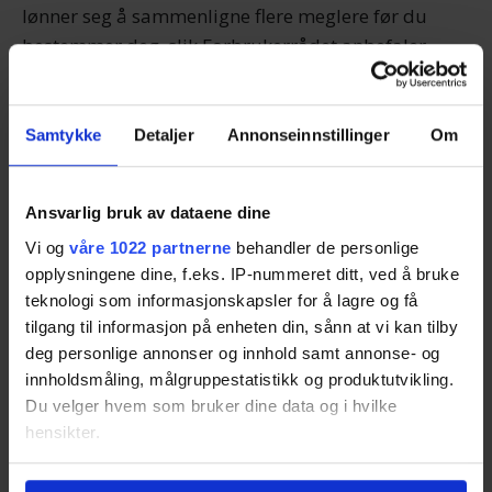
lønner seg å sammenligne flere meglere før du
bestemmer deg, slik Forbrukerrådet anbefaler,
men prosessen kan være tidkrevende.
Fyll ut skjemaet på denne siden, så tar vi oss av den
Samtykke
Detaljer
Annonseinnstillinger
Om
store letejobben for deg. Len deg tilbake og motta
inntil 5 tilbud fra dyktige eiendomsmeglere som
Ansvarlig bruk av dataene dine
kjenner området ditt. Da kan du raskt og enkelt
Vi og
våre 1022 partnerne
behandler de personlige
velge den megleren som passer deg best.
opplysningene dine, f.eks. IP-nummeret ditt, ved å bruke
teknologi som informasjonskapsler for å lagre og få
Alle eiendomsmeglerne vet at de konkurrerer om
tilgang til informasjon på enheten din, sånn at vi kan tilby
deg som kunde og at du fritt kan takke nei til alle
deg personlige annonser og innhold samt annonse- og
tilbudene dersom du ikke er fornøyd. Du kan
innholdsmåling, målgruppestatistikk og produktutvikling.
derfor være trygg på at meglerne kommer til deg
Du velger hvem som bruker dine data og i hvilke
hensikter.
med sine beste tilbud. Tjenesten vår er helt gratis
for deg å bruke.
Hvis du gir oss lov, vil vi også gjerne: