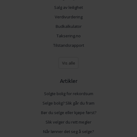
tjenestene deres.
Salg av leilighet
Verdivurdering
Budkalkulator
Taksering.no
Tilstandsrapport
Vis alle
Artikler
Solgte bolig for rekordsum
Selge bolig? Slik går du fram
Bør du selge eller kjøpe først?
Slik velger du rett megler
Når lønner det seg å selge?