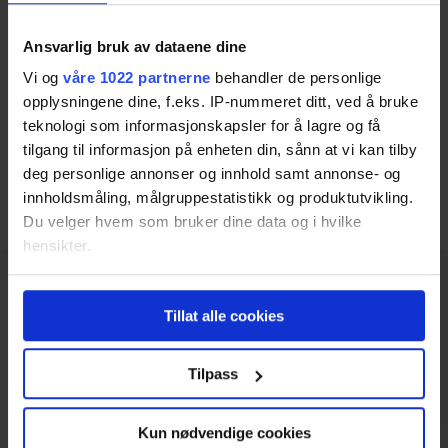
i stedet.
Ansvarlig bruk av dataene dine
Velger du derimot å beholde hytta må du eie den i
Vi og
våre 1022 partnerne
behandler de personlige
minst fem år for at de «ordinære» reglene skal
opplysningene dine, f.eks. IP-nummeret ditt, ved å bruke
gjelde. Da gjelder den samme 5 av 8-årsregelen,
teknologi som informasjonskapsler for å lagre og få
hvor du må ha brukt hytta selv i minst fem av de
tilgang til informasjon på enheten din, sånn at vi kan tilby
siste åtte årene.
deg personlige annonser og innhold samt annonse- og
innholdsmåling, målgruppestatistikk og produktutvikling.
Du velger hvem som bruker dine data og i hvilke
hensikter.
Hvis du gir oss lov, vil vi også gjerne:
Tillat alle cookies
Innhente informasjon om den geografiske
beliggenheten din, som kan være nøyaktig innenfor
flere meter
Tilpass
Identifisere enheten din ved å aktivt skanne den
Tjenester
for bestemte karakteristikker (fingeravtrykk)
Kun nødvendige cookies
Salg av bolig
Under
mer info
kan du lese om hvordan dine personlige